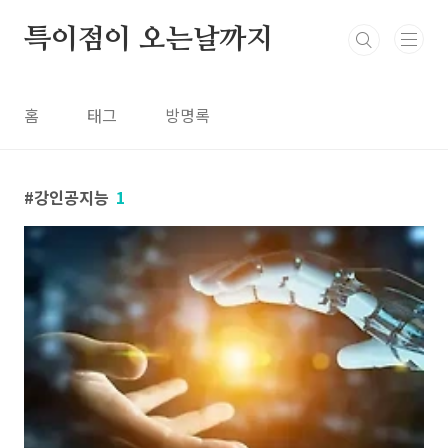
본문 바로가기
특이점이 오는날까지
홈
태그
방명록
강인공지능
1