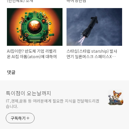
(안전제도) 소개
하여 장단점
AI칩이란? 반도체 기업 리벨리
스타십(스타쉽 starship) 발사
온 AI칩 아톰(atom)에 대하여
연기 일론머스크 스페이스X에
대하여
댓글
특이점이 오는날까지
IT,경제,운동 등 여러분에게 필요한 지식을 전달해드리겠
습니다.
구독하기