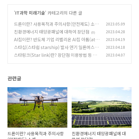
'
IT과학 미래기술
' 카테고리의 다른 글
드론이란? 사용목적과 주의사항(안전제도) 소개
2023.05.09
친환경에너지 태양광패널에 대하여 장단점
2023.04.28
(0)
(0)
AI칩이란? 반도체 기업 리벨리온 AI칩 아톰(ato
2023.04.19
m)에 대하여
스타십(스타쉽 starship) 발사 연기 일론머스크
2023.04.18
(0)
스페이스X에 대하여
스타링크(Star link)란? 장단점 이용방법 등 소
2023.04.07
(0)
개
(0)
관련글
드론이란? 사용목적과 주의사항
친환경에너지 태양광패널에 대