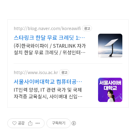
http://blog.naver.com/koreawifi
광고
스타링크 한달 무료 크레딧 1:1
맞춤 상담 및 견적
(주)한국와이파이 / STARLINK 자가
설치 한달 무료 크레딧 / 위성인터넷
와이파이 설계 구축 프로모션 전문
회사, 팝업스토어 등 다수 레퍼런스
보유
http://www.iscu.ac.kr
광고
서울사이버대학교 컴퓨터공학
과 2026 가을학기 신편입생
IT인력 양성, IT 관련 국가 및 국제
자격증 교육실시, 사이버대 신입생
수 1위 장학금 지급 1위, 학사 석사
박사 온라인복수학위까지
공감
구독하기