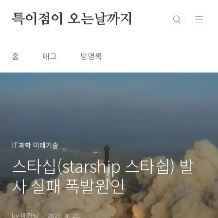
본문 바로가기
특이점이 오는날까지
홈
태그
방명록
IT과학 미래기술
스타십(starship 스타쉽) 발
사 실패 폭발원인
by 메카닠
2023. 4. 21.