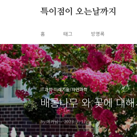
본문 바로가기
특이점이 오는날까지
홈
태그
방명록
IT과학 미래기술/자연과학
배롱나무 와 꽃에 대해
by 메카닠
2023. 7. 17.