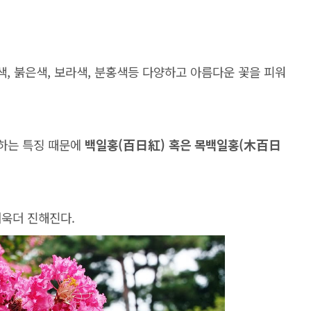
색, 붉은색, 보라색, 분홍색등 다양하고 아름다운 꽃을 피워
화하는 특징 때문에
백일홍(百日紅) 혹은 목백일홍(木百日
더욱더 진해진다.