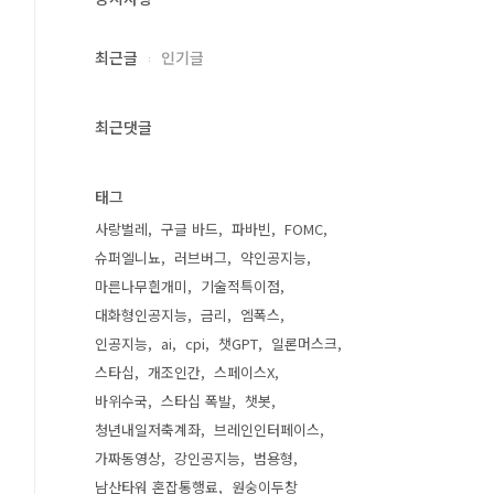
최근글
인기글
최근댓글
태그
사랑벌레
구글 바드
파바빈
FOMC
슈퍼엘니뇨
러브버그
약인공지능
마른나무흰개미
기술적특이점
대화형인공지능
금리
엠폭스
인공지능
ai
cpi
챗GPT
일론머스크
스타십
개조인간
스페이스X
바위수국
스타십 폭발
챗봇
청년내일저축계좌
브레인인터페이스
가짜동영상
강인공지능
범용형
남산타워 혼잡통행료
원숭이두창