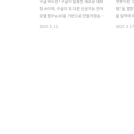
구글 바드란? 구글이 발표한 새로운 대화
챗봇이란 'C
형 AI이며, 구글의 또 다른 인공지능 언어
램)'을 결
모델 팜(PaLM)을 기반으로 만들어졌습니
을 말하며 
다. 그리고 팜은 또 다른 대규모 언어 모델
다양한 종류
2023. 5. 12.
2023. 3. 17
람다(LaMDA)를 바탕으로 만들어졌습니
'채팅'이라
다. Open AI사의 챗GPT처럼 빅데이터를
에'자동으로 
이용하여 인간과 대화하듯이 자연스러운
것'을 '봇
답변을 내주는 것이 특징인 대화형 서비
할 뿐만 아
스입니다. 보통 바드라고하면 새(Bird)를
있으며 종류
떠올리실 텐데 구글의 바드는 시인(Bard)
성으로 대화
을 칭하며 질문에 시인처럼 유려하게 답
출시하고 
변을 한다고 하여 붙여진 이름입니다. 이
관계 챗봇 
번 23년 5월10일에 180개국에 출시하였
탑재한 인공
는데, 이례적으로 영어와 함께 최초로 한
지능의 개
국어, 일본어가 탑재되어 출시하였습니
대화를 가
다. 예상보다 빠르게 바드를 출시하였는
고 있습니다
데 먼저 발표된 챗GPT를 의식하여 대화
터 학습하는
형 인공지능의 생태계를..
습(머신러닝)