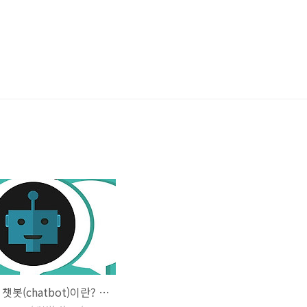
인공지능 챗봇(chatbot)이란? 특징과 장단점 한계