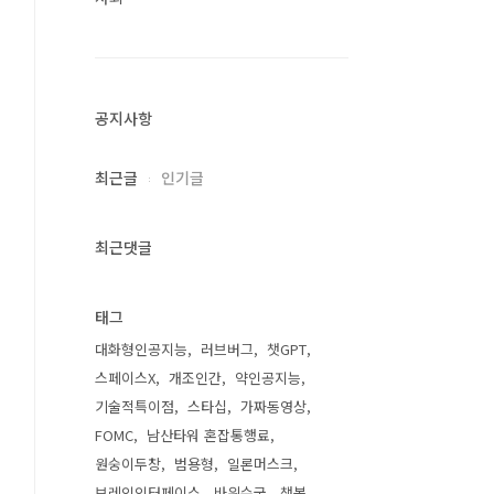
공지사항
최근글
인기글
최근댓글
태그
대화형인공지능
러브버그
챗GPT
스페이스X
개조인간
약인공지능
기술적특이점
스타십
가짜동영상
FOMC
남산타워 혼잡통행료
원숭이두창
범용형
일론머스크
브레인인터페이스
바위수국
챗봇