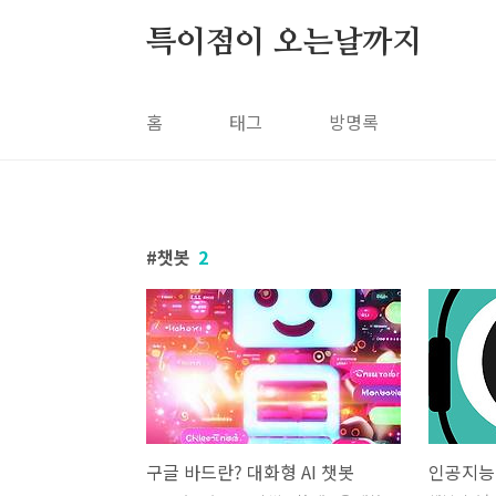
본문 바로가기
특이점이 오는날까지
홈
태그
방명록
챗봇
2
구글 바드란? 대화형 AI 챗봇